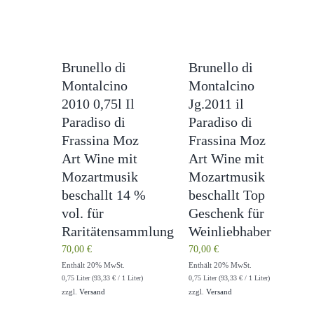
Brunello di
Brunello di
Montalcino
Montalcino
2010 0,75l Il
Jg.2011 il
Paradiso di
Paradiso di
Frassina Moz
Frassina Moz
Art Wine mit
Art Wine mit
Mozartmusik
Mozartmusik
beschallt 14 %
beschallt Top
vol. für
Geschenk für
Raritätensammlung
Weinliebhaber
70,00
€
70,00
€
Enthält 20% MwSt.
Enthält 20% MwSt.
0,75 Liter (
93,33
€
/ 1 Liter)
0,75 Liter (
93,33
€
/ 1 Liter)
zzgl.
Versand
zzgl.
Versand