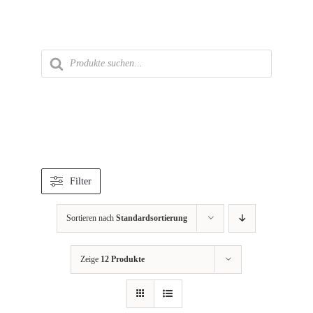
Zum
Inhalt
springen
Products
search
Filter
Sortieren nach
Standardsortierung
Zeige
12 Produkte