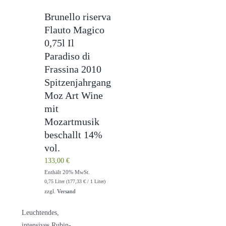
Brunello riserva
Flauto Magico
0,75l Il
Paradiso di
Frassina 2010
Spitzenjahrgang
Moz Art Wine
mit
Mozartmusik
beschallt 14%
vol.
133,00
€
Enthält 20% MwSt.
0,75 Liter (
177,33
€
/ 1 Liter)
zzgl.
Versand
Leuchtendes,
intensives Rubin-