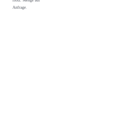
Holz. Menge auf
Anfrage.
InBiovinoVeritas