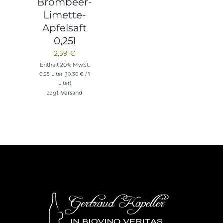
Brombeer-
Limette-
Apfelsaft
0,25l
2,59
€
Enthält 20% MwSt.
0,25 Liter (
10,36
€
/ 1
Liter)
zzgl.
Versand