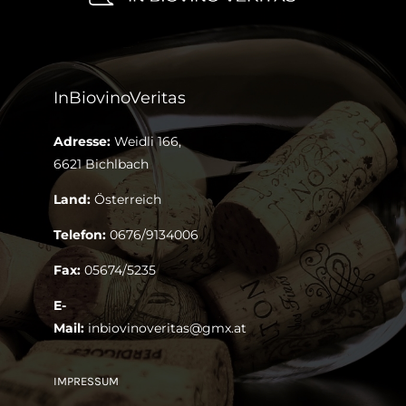
InBiovinoVeritas
Adresse:
Weidli 166,
6621 Bichlbach
Land:
Österreich
Telefon:
0676/9134006
Fax:
05674/5235
E-
Mail:
inbiovinoveritas@gmx.at
IMPRESSUM