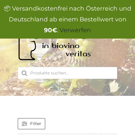
Zum
📦 Versandkostenfrei nach Österreich und
Inhalt
springen
Deutschland ab einem Bestellwert von
90€
.
Verwerfen
Products
search
Filter