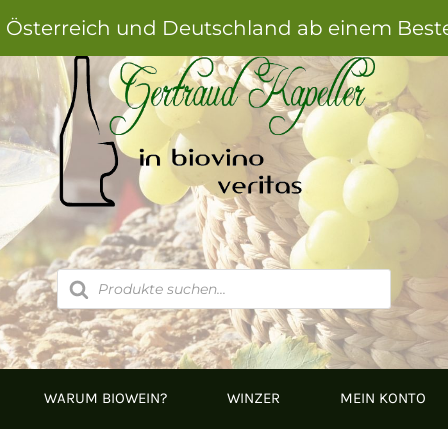
h Österreich und Deutschland ab einem Best
Products
search
WARUM BIOWEIN?
WINZER
MEIN KONTO