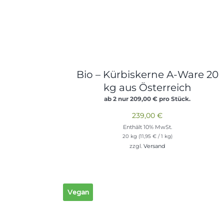
Bio – Kürbiskerne A-Ware 20
kg aus Österreich
ab 2 nur
209,00
€
pro Stück.
239,00
€
Enthält 10% MwSt.
20 kg (
11,95
€
/ 1 kg)
zzgl.
Versand
Vegan