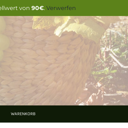
ellwert von
90€
.
Verwerfen
WARENKORB