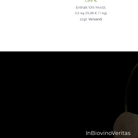
7,99
€
Enthält 10% MwSt.
0,5 kg (
15,98
€
/ 1 kg)
zzgl.
Versand
InBiovinoVeritas