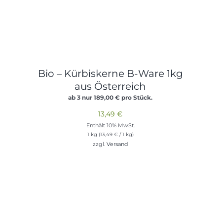
Bio – Kürbiskerne B-Ware 1kg
aus Österreich
ab 3 nur
189,00
€
pro Stück.
13,49
€
Enthält 10% MwSt.
1 kg (
13,49
€
/ 1 kg)
zzgl.
Versand