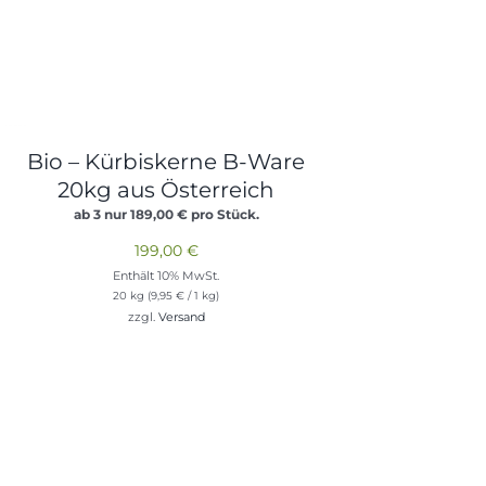
Bio – Kürbiskerne B-Ware
20kg aus Österreich
ab 3 nur
189,00
€
pro Stück.
199,00
€
Enthält 10% MwSt.
20 kg (
9,95
€
/ 1 kg)
zzgl.
Versand