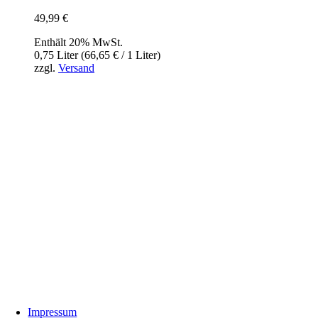
49,99
€
Enthält 20% MwSt.
0,75 Liter (
66,65
€
/ 1 Liter)
zzgl.
Versand
InBiovinoVeritas
Adresse:
Weidli 166, 6621 Bichlbach
Land:
Österreich
Telefon:
0676/9134006
Fax:
05674/5235
E-Mail:
inbiovinoveritas@gmx.at
Impressum