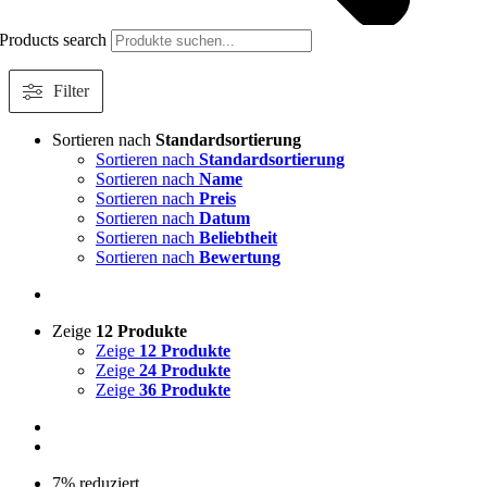
Products search
Filter
Sortieren nach
Standardsortierung
Sortieren nach
Standardsortierung
Sortieren nach
Name
Sortieren nach
Preis
Sortieren nach
Datum
Sortieren nach
Beliebtheit
Sortieren nach
Bewertung
Zeige
12 Produkte
Zeige
12 Produkte
Zeige
24 Produkte
Zeige
36 Produkte
7% reduziert