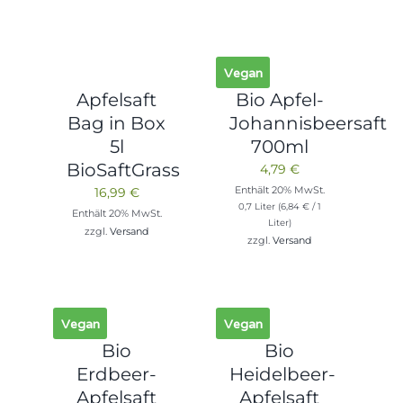
Vegan
Apfelsaft
Bio Apfel-
Bag in Box
Johannisbeersaft
5l
700ml
BioSaftGrass
4,79
€
Enthält 20% MwSt.
16,99
€
0,7 Liter (
6,84
€
/ 1
Enthält 20% MwSt.
Liter)
zzgl.
Versand
zzgl.
Versand
Vegan
Vegan
Bio
Bio
Erdbeer-
Heidelbeer-
Apfelsaft
Apfelsaft