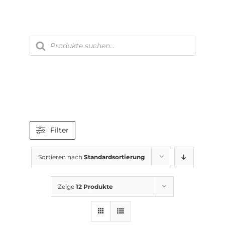
Zum
Inhalt
springen
Products
search
Filter
Sortieren nach
Standardsortierung
Zeige
12 Produkte