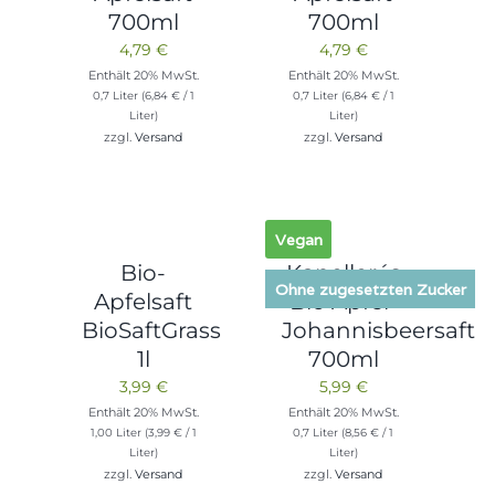
700ml
700ml
4,79
€
4,79
€
Enthält 20% MwSt.
Enthält 20% MwSt.
0,7 Liter (
6,84
€
/ 1
0,7 Liter (
6,84
€
/ 1
Liter)
Liter)
zzgl.
Versand
zzgl.
Versand
Vegan
Bio-
Kapeller´s
Ohne zugesetzten Zucker
Apfelsaft
Bio Apfel-
BioSaftGrass
Johannisbeersaft
1l
700ml
3,99
€
5,99
€
Enthält 20% MwSt.
Enthält 20% MwSt.
1,00 Liter (
3,99
€
/ 1
0,7 Liter (
8,56
€
/ 1
Liter)
Liter)
zzgl.
Versand
zzgl.
Versand