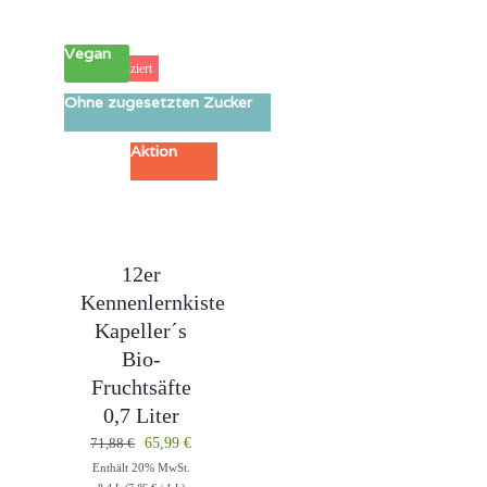
Vegan
8% reduziert
Ohne zugesetzten Zucker
Aktion
12er
Kennenlernkiste
Kapeller´s
Bio-
Fruchtsäfte
0,7 Liter
Ursprünglicher
Aktueller
71,88
€
65,99
€
Enthält 20% MwSt.
Preis
Preis