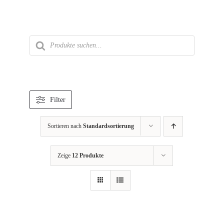
Zum
Inhalt
springen
Products
search
Filter
Sortieren nach
Standardsortierung
Zeige
12 Produkte