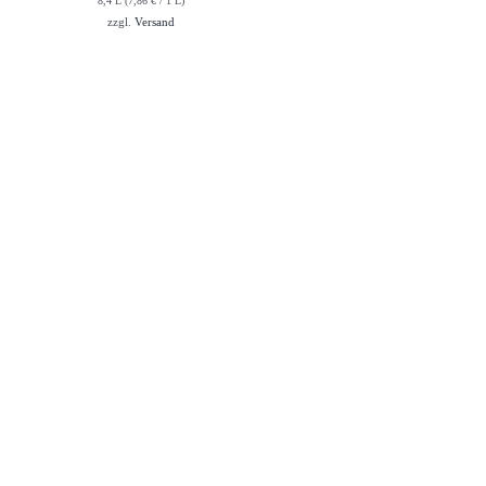
8,4 L (
7,86
€
/ 1 L)
war:
ist:
zzgl.
Versand
71,88 €
65,99 €.
InBiovinoVeritas
Adresse:
Weidli 166, 6621
Bichlbach
Land:
Österreich