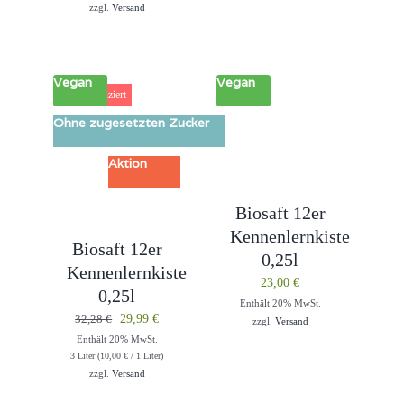
zzgl.
Versand
35,94 €
32,99 €.
Vegan
Vegan
7% reduziert
Ohne zugesetzten Zucker
Aktion
Biosaft 12er
Kennenlernkiste
Biosaft 12er
0,25l
Kennenlernkiste
23,00
€
0,25l
Enthält 20% MwSt.
Ursprünglicher
Aktueller
32,28
€
29,99
€
zzgl.
Versand
Enthält 20% MwSt.
Preis
Preis
3 Liter (
10,00
€
/ 1 Liter)
war:
ist:
zzgl.
Versand
32,28 €
29,99 €.