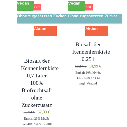
Vegan
Vegan
8% reduziert
7% reduziert
Ohne zugesetzten Zucker
Ohne zugesetzten Zucker
Aktion
Aktion
Biosaft 6er
Kennenlernkiste
0,25 l
Biosaft 6er
Ursprünglicher
Aktueller
16,14
€
14,99
€
Kennenlernkiste
Enthält 20% MwSt.
Preis
Preis
0,7 Liter
1,5 L (
9,99
€
/ 1 L)
war:
ist:
100%
zzgl.
Versand
16,14 €
14,99 €.
Biofruchtsaft
ohne
Zuckerzusatz
Ursprünglicher
Aktueller
35,94
€
32,99
€
Enthält 20% MwSt.
Preis
Preis
4,2 Liter (
7,85
€
/ 1 Liter)
war:
ist: