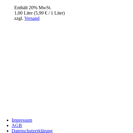
Enthält 20% MwSt.
1,00 Liter (
5,99
€
/ 1 Liter)
zzgl.
Versand
InBiovinoVeritas
Adresse:
Weidli 166, 6621 Bichlbach
Land:
Österreich
Telefon:
0676/9134006
Fax:
05674/5235
E-Mail:
inbiovinoveritas@gmx.at
Impressum
AGB
Datenschutzerklärung