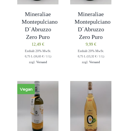
Mineraliae
Mineraliae
Montepulciano
Montepulciano
D´Abruzzo
D´Abruzzo
Zero Puro
Zero Puro
12,49
€
9,99
€
Enthält 20% MwSt.
Enthält 20% MwSt.
0,75 L (
16,65
€
/ 1 L)
0,75 L (
13,32
€
/ 1 L)
zzgl.
Versand
zzgl.
Versand
Vegan