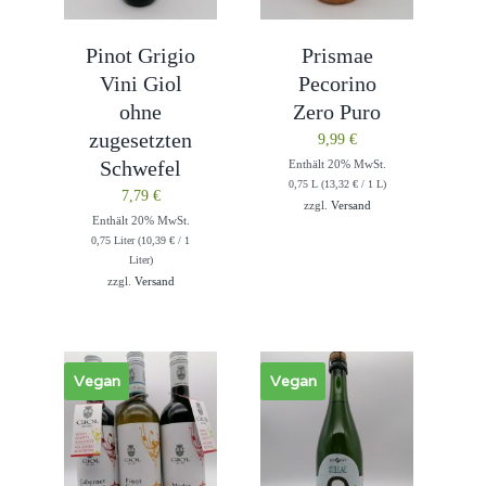
Pinot Grigio
Prismae
Vini Giol
Pecorino
ohne
Zero Puro
zugesetzten
9,99
€
Schwefel
Enthält 20% MwSt.
0,75 L (
13,32
€
/ 1 L)
7,79
€
zzgl.
Versand
Enthält 20% MwSt.
0,75 Liter (
10,39
€
/ 1
Liter)
zzgl.
Versand
Vegan
Vegan