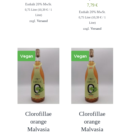
Enthält 20% MwSt.
7,79
€
0,75 Liter (
10,39
€
/ 1
Enthält 20% MwSt.
Liter)
0,75 Liter (
10,39
€
/ 1
zzgl.
Versand
Liter)
zzgl.
Versand
Vegan
Vegan
Clorofillae
Clorofillae
orange
orange
Malvasia
Malvasia