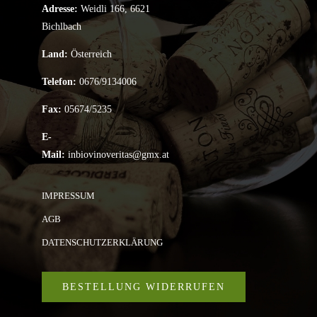
Adresse:
Weidli 166, 6621
Bichlbach
Land:
Österreich
Telefon:
0676/9134006
Fax:
05674/5235
E-
Mail:
inbiovinoveritas@gmx.at
IMPRESSUM
AGB
DATENSCHUTZERKLÄRUNG
BESTELLUNG WIDERRUFEN