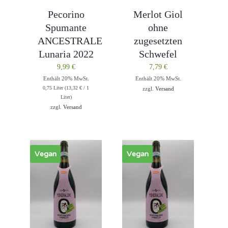
Pecorino
Merlot Giol
Spumante
ohne
ANCESTRALE
zugesetzten
Lunaria 2022
Schwefel
9,99
€
7,79
€
Enthält 20% MwSt.
Enthält 20% MwSt.
0,75 Liter (
13,32
€
/ 1
zzgl.
Versand
Liter)
zzgl.
Versand
Vegan
Vegan