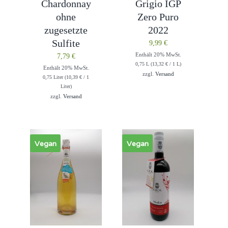
Chardonnay
Grigio IGP
ohne
Zero Puro
zugesetzte
2022
Sulfite
9,99
€
Enthält 20% MwSt.
7,79
€
0,75 L (
13,32
€
/ 1 L)
Enthält 20% MwSt.
zzgl.
Versand
0,75 Liter (
10,39
€
/ 1
Liter)
zzgl.
Versand
Vegan
Vegan