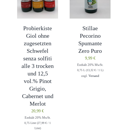
Probierkiste
Stillae
Giol ohne
Pecorino
zugesetzten
Spumante
Schwefel
Zero Puro
senza solfiti
9,99
€
alle 3 trocken
Enthält 20% MwSt.
0,75 L (
13,32
€
/ 1 L)
und 12,5
zzgl.
Versand
vol.% Pinot
Grigio,
Cabernet und
Merlot
20,99
€
Enthält 20% MwSt.
0,75 Liter (
27,99
€
/ 1
Liter)