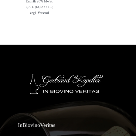
Enthält 20% MwSt.
0,75 L (
13,32
€
/ 1 L)
zzgl.
Versand
InBiovinoVeritas