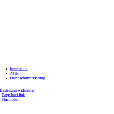
InBiovinoVeritas
Adresse:
Weidli 166, 6621 Bichlbach
Land:
Österreich
Telefon:
0676/9134006
Fax:
05674/5235
E-Mail:
inbiovinoveritas@gmx.at
Impressum
AGB
Datenschutzerklärung
Bestellung widerrufen
Page load link
Nach oben